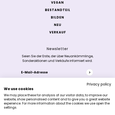
VEGAN
BESTANDTEIL
BILDEN
NEU
VERKAUF
Newsletter
Seien Sie der Erste, der über Neuankömmlinge,
Sonderaktionen und Verkäufe informiert wird.
E-Mail-Adresse
Diese Website ist durch hCaptcha geschützt und es
Privacy policy
We use cookies
Copyright [aktuelles_Jahr] © K-skincare.nl
We may place these for analysis of our visitor data, to improve our
website, show personalised content and to give you a great website
experience. For more information about the cookies we use open the
settings.