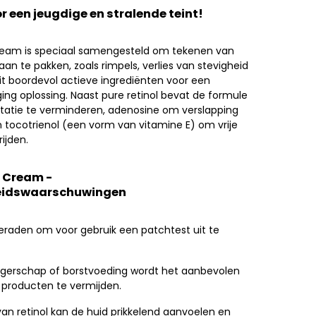
r een jeugdige en stralende teint!
Cream is speciaal samengesteld om tekenen van
an te pakken, zoals rimpels, verlies van stevigheid
zit boordevol actieve ingrediënten voor een
ing oplossing. Naast pure retinol bevat de formule
itatie te verminderen, adenosine om verslapping
 tocotrienol (een vorm van vitamine E) om vrije
ijden.
1 Cream -
eidswaarschuwingen
eraden om voor gebruik een patchtest uit te
ngerschap of borstvoeding wordt het aanbevolen
e producten te vermijden.
van retinol kan de huid prikkelend aanvoelen en