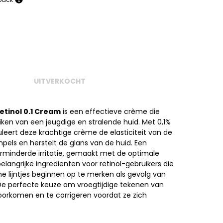
UITVERKOCHT
etinol 0.1 Cream
is een effectieve crème die
eiken van een jeugdige en stralende huid. Met 0,1%
uleert deze krachtige crème de elasticiteit van de
mpels en herstelt de glans van de huid. Een
rminderde irritatie, gemaakt met de optimale
langrijke ingrediënten voor retinol-gebruikers die
jne lijntjes beginnen op te merken als gevolg van
De perfecte keuze om vroegtijdige tekenen van
oorkomen en te corrigeren voordat ze zich