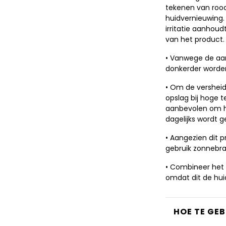
tekenen van rood
huidvernieuwing. 
irritatie aanhoud
van het product.
• Vanwege de aar
donkerder worden
• Om de versheid
opslag bij hoge t
aanbevolen om he
dagelijks wordt g
• Aangezien dit 
gebruik zonnebra
• Combineer het 
omdat dit de huid
HOE TE GE