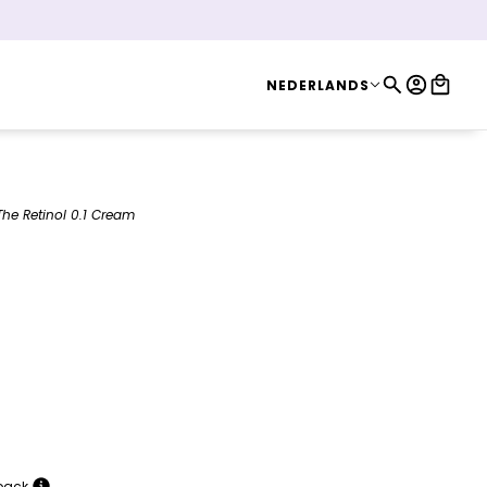
NEDERLANDS
NEDERLANDS
The Retinol 0.1 Cream
nol 0.1 Cream
back