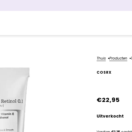
Thuis
Producten
COSRX
The Reti
€22,95
Uitverkocht
Verdien
€1,15
cash