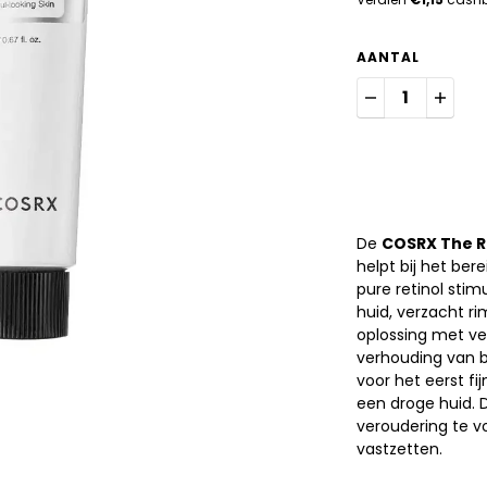
AANTAL
De
COSRX The R
helpt bij het ber
pure retinol stim
huid, verzacht ri
oplossing met ve
verhouding van be
voor het eerst fi
een droge huid. 
veroudering te v
vastzetten.