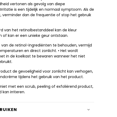
heid vertonen als gevolg van diepe
Irritatie is een tijdelijk en normaal symptoom. Als de
t, verminder dan de frequentie of stop het gebruik
d van het retinolbestanddeel kan de kleur
 of kan er een unieke geur ontstaan.
 van de retinol-ingrediënten te behouden, vermijd
emperaturen en direct zonlicht. • Het wordt
t in de koelkast te bewaren wanneer het niet
ebruikt.
product de gevoeligheid voor zonlicht kan verhogen,
ndcrème tijdens het gebruik van het product.
niet met een scrub, peeling of exfoliërend product,
 kan irriteren.
BRUIKEN