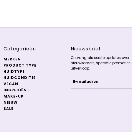
Categorieën
Nieuwsbrief
Ontvang als eerste updates over
MERKEN
nieuwkomers, speciale promoties 
PRODUCT TYPE
uitverkoop.
HUIDTYPE
HUIDCONDITIE
E-mailadres
Deze site wordt beschermd
VEGAN
INGREDIËNT
MAKE-UP
NIEUW
SALE