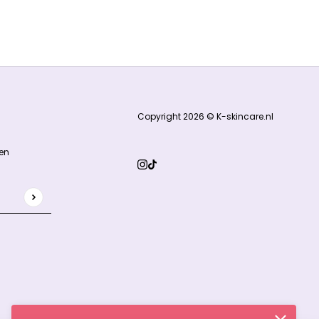
Copyright 2026 © K-skincare.nl
en
 door hCaptcha en het
privacybeleid
en de
servicevoorwaarden
v