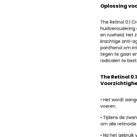
Oplossing voo
The Retinol 0.1 
huidveroudering a
en ruwheid. Het 
krachtige anti-ag
panthenol om irr
tegen te gaan en
radicalen te bestr
The Retinol 0.
Voorzichtigh
• Het wordt aang
voeren.
• Tijdens de zwa
om alle retinoïd
• Na het gebruik 