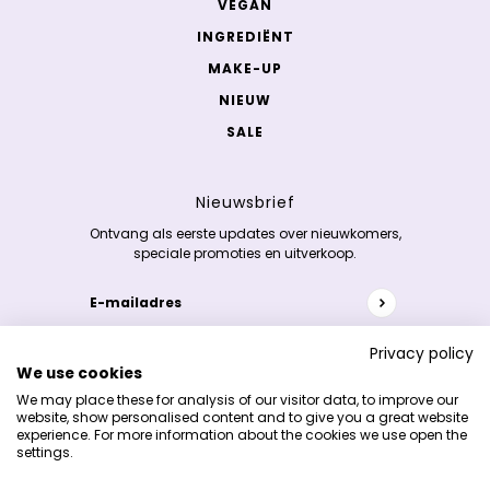
VEGAN
INGREDIËNT
MAKE-UP
NIEUW
SALE
Nieuwsbrief
Ontvang als eerste updates over nieuwkomers,
speciale promoties en uitverkoop.
E-mailadres
Deze site wordt beschermd door hCaptcha en het
p
Privacy policy
We use cookies
Copyright 2026 © K-skincare.nl
We may place these for analysis of our visitor data, to improve our
website, show personalised content and to give you a great website
experience. For more information about the cookies we use open the
settings.