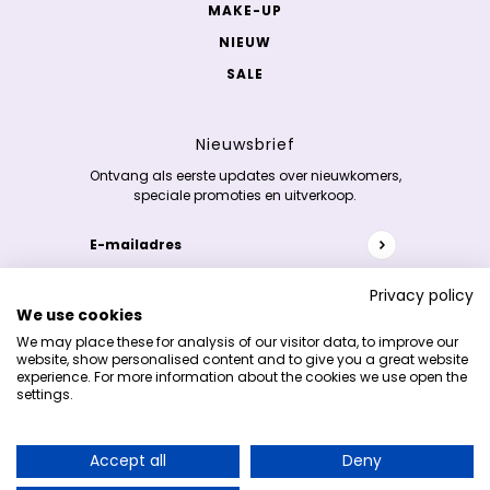
MAKE-UP
NIEUW
SALE
Nieuwsbrief
Ontvang als eerste updates over nieuwkomers,
speciale promoties en uitverkoop.
E-mailadres
Deze site wordt beschermd door hCaptcha en het
p
Privacy policy
We use cookies
Copyright 2026 © K-skincare.nl
We may place these for analysis of our visitor data, to improve our
website, show personalised content and to give you a great website
experience. For more information about the cookies we use open the
settings.
Accept all
Deny
Verdien 5% cashback op je aankopen en
wissel deze in bij je volgende bestelling!