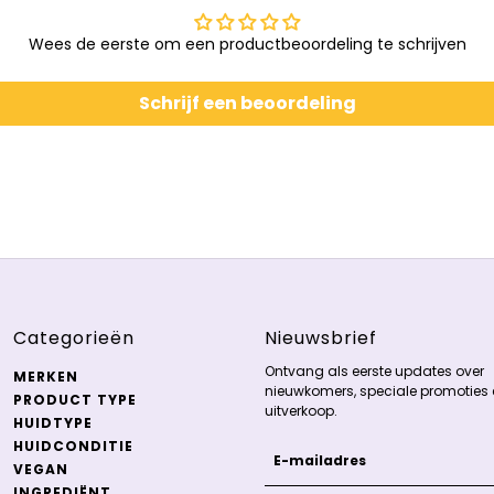
Wees de eerste om een productbeoordeling te schrijven
Schrijf een beoordeling
Categorieën
Nieuwsbrief
Ontvang als eerste updates over
MERKEN
nieuwkomers, speciale promoties 
PRODUCT TYPE
uitverkoop.
HUIDTYPE
HUIDCONDITIE
E-mailadres
Deze site wordt beschermd
VEGAN
INGREDIËNT