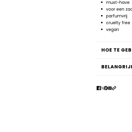
must-have
voor een za
parfumvrij
cruelty free
vegan
HOE TE GE
BELANGRIJ