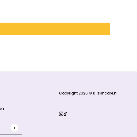
Copyright 2026 © K-skincare.nl
en
 door hCaptcha en het
privacybeleid
en de
servicevoorwaarden
v