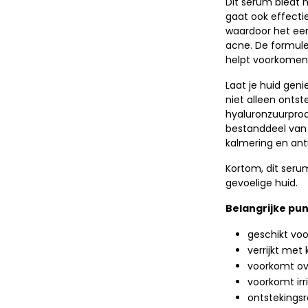
Dit serum biedt n
gaat ook effecti
waardoor het een
acne. De formule l
helpt voorkomen 
Laat je huid geni
niet alleen onts
hyaluronzuurprod
bestanddeel van 
kalmering en ant
Kortom, dit serum
gevoelige huid.
Belangrijke pu
geschikt vo
verrijkt met
voorkomt ov
voorkomt irri
ontsteking