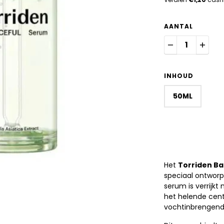
AANTAL
INHOUD
50ML
Het
Torriden Ba
speciaal ontworp
serum is verrijk
het helende cent
vochtinbrengend