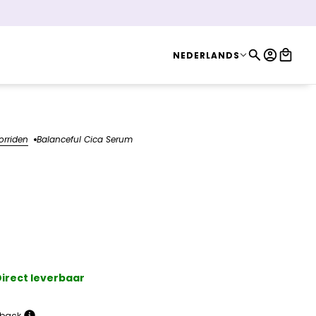
NEDERLANDS
NEDERLANDS
orriden
Balanceful Cica Serum
ul Cica Serum
irect leverbaar
back