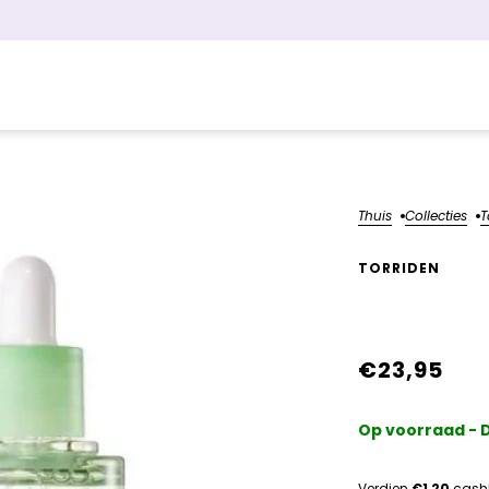
Thuis
Collecties
T
TORRIDEN
Balancef
€23,95
Op voorraad - D
Verdien
€1,20
cash