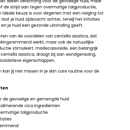
iet alleen verlichting voor de gevoelige huid, maar
ef de strijd aan tegen overmatige talgproductie,
 ideale keuze is voor degenen met een neiging tot
aat je huid zijdezacht achter, terwijl het irritaties
en je huid een gezonde uitstraling geeft.
eten van de voordelen van centella asiatica, dat
tekingsremmend werkt, maar ook de natuurlijke
uctie stimuleert. madecassoside, een belangrijk
centella asiatica, draagt bij aan wondgenezing,
ioxidatieve eigenschappen.
 kan jij niet missen in je skin care routine voor de
nten
or de gevoelige en gemengde huid
 kalmerende cica ingrediënten
ermatige talgproductie
taties
sremmend