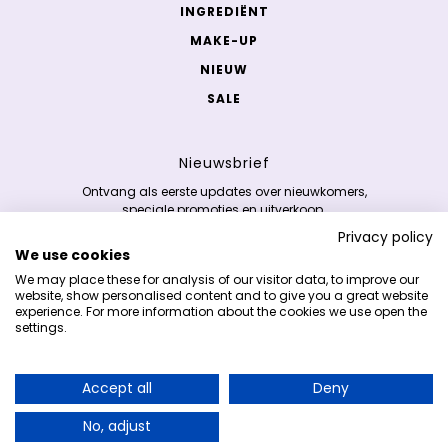
INGREDIËNT
MAKE-UP
NIEUW
SALE
Nieuwsbrief
Ontvang als eerste updates over nieuwkomers,
speciale promoties en uitverkoop.
Privacy policy
We use cookies
E-mailadres
Deze site wordt beschermd door hCaptcha en het
p
We may place these for analysis of our visitor data, to improve our
website, show personalised content and to give you a great website
experience. For more information about the cookies we use open the
settings.
Copyright 2026 © K-skincare.nl
Accept all
Deny
Verdien 5% cashback op je aankopen en
wissel deze in bij je volgende bestelling!
No, adjust