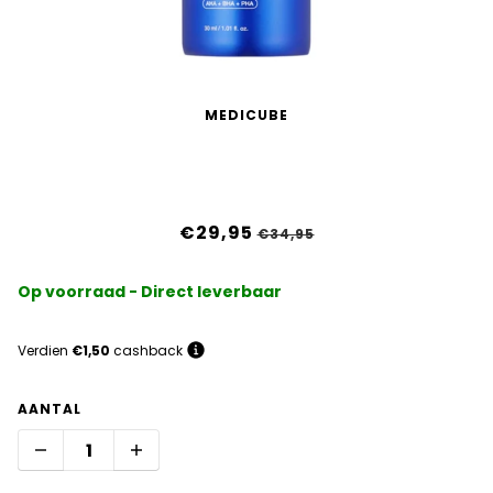
MEDICUBE
One Day Exosome Shot Pore Ampoule
7500
€29,95
€34,95
Op voorraad - Direct leverbaar
Verdien
€1,50
cashback
AANTAL